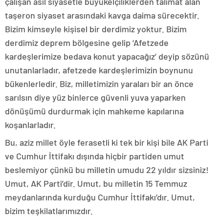
çalışan asil siyasetle büyükelçiliklerden talimat alan
taşeron siyaset arasındaki kavga daima sürecektir.
Bizim kimseyle kişisel bir derdimiz yoktur. Bizim
derdimiz deprem bölgesine gelip ‘Afetzede
kardeşlerimize bedava konut yapacağız’ deyip sözünü
unutanlarladır, afetzede kardeşlerimizin boynunu
bükenlerledir. Biz, milletimizin yaraları bir an önce
sarılsın diye yüz binlerce güvenli yuva yaparken
dönüşümü durdurmak için mahkeme kapılarına
koşanlarladır.
Bu, aziz millet öyle ferasetli ki tek bir kişi bile AK Parti
ve Cumhur İttifakı dışında hiçbir partiden umut
beslemiyor çünkü bu milletin umudu 22 yıldır sizsiniz!
Umut, AK Parti’dir. Umut, bu milletin 15 Temmuz
meydanlarında kurduğu Cumhur İttifakı’dır. Umut,
bizim teşkilatlarımızdır.