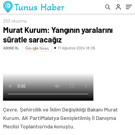
293 okunma
Murat Kurum: Yangının yaralarını
süratle saracağız
17 Ağustos 2024 18:05
ABONE OL
News
Çevre, Şehircilik ve İklim Değişikliği Bakanı Murat
Kurum, AK PartiMalatya Genişletilmiş İl Danışma
Meclisi Toplantısı’nda konuştu.