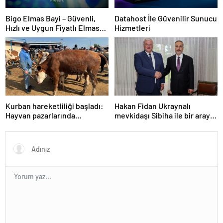
Bigo Elmas Bayi – Güvenli,
Datahost İle Güvenilir Sunucu
Hızlı ve Uygun Fiyatlı Elmas
Hizmetleri
Satın Almanın Yeni Adresi
Kurban hareketliliği başladı:
Hakan Fidan Ukraynalı
Hayvan pazarlarında
mevkidaşı Sibiha ile bir araya
yoğunluk
geldi