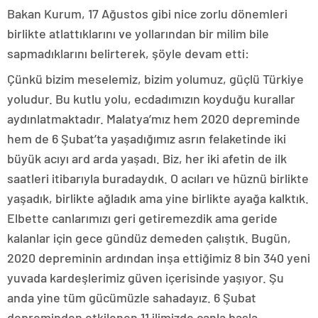
Bakan Kurum, 17 Ağustos gibi nice zorlu dönemleri
birlikte atlattıklarını ve yollarından bir milim bile
sapmadıklarını belirterek, şöyle devam etti:
Çünkü bizim meselemiz, bizim yolumuz, güçlü Türkiye
yoludur. Bu kutlu yolu, ecdadımızın koyduğu kurallar
aydınlatmaktadır. Malatya’mız hem 2020 depreminde
hem de 6 Şubat’ta yaşadığımız asrın felaketinde iki
büyük acıyı ard arda yaşadı. Biz, her iki afetin de ilk
saatleri itibarıyla buradaydık. O acıları ve hüznü birlikte
yaşadık, birlikte ağladık ama yine birlikte ayağa kalktık.
Elbette canlarımızı geri getiremezdik ama geride
kalanlar için gece gündüz demeden çalıştık. Bugün,
2020 depreminin ardından inşa ettiğimiz 8 bin 340 yeni
yuvada kardeşlerimiz güven içerisinde yaşıyor. Şu
anda yine tüm gücümüzle sahadayız. 6 Şubat
depreminden etkilenen 11 ilimizde canla başla