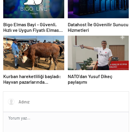
Bigo Elmas Bayi – Güvenli,
Datahost İle Güvenilir Sunucu
Hızlı ve Uygun Fiyatlı Elmas
Hizmetleri
Satın Almanın Yeni Adresi
Kurban hareketliliği başladı:
NATO’dan Yusuf Dikeç
Hayvan pazarlarında
paylaşımı
yoğunluk