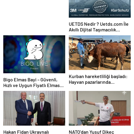
UETDS Nedir ? Uetds.com İle
Akıllı Dijital Taşımacılık
Yazılımı
Kurban hareketliliği başladı:
Bigo Elmas Bayi – Güvenli,
Hayvan pazarlarında
Hızlı ve Uygun Fiyatlı Elmas
yoğunluk
Satın Almanın Yeni Adresi
Hakan Fidan Ukraynalı
NATO’dan Yusuf Dikeç