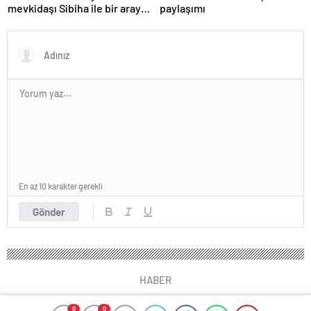
mevkidaşı Sibiha ile bir araya
paylaşımı
geldi
En az 10 karakter gerekli
Gönder
HABER
0
0