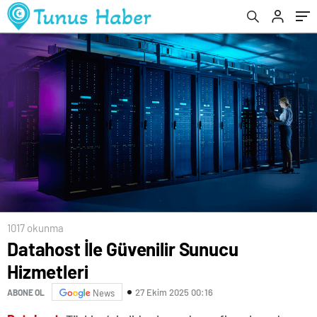
1017 okunma
Datahost İle Güvenilir Sunucu
Hizmetleri
27 Ekim 2025 00:16
ABONE OL
News