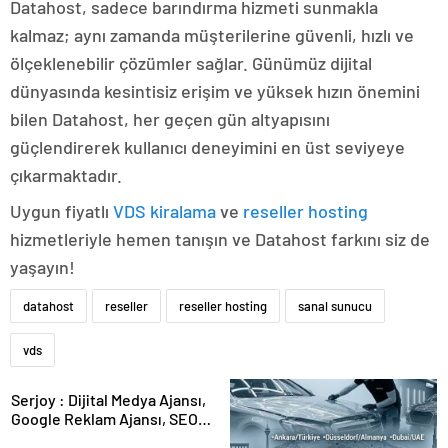
Datahost, sadece barındırma hizmeti sunmakla
kalmaz; aynı zamanda müşterilerine güvenli, hızlı ve
ölçeklenebilir çözümler sağlar. Günümüz dijital
dünyasında kesintisiz erişim ve yüksek hızın önemini
bilen Datahost, her geçen gün altyapısını
güçlendirerek kullanıcı deneyimini en üst seviyeye
çıkarmaktadır.
Uygun fiyatlı
VDS kiralama
ve
reseller hosting
hizmetleriyle hemen tanışın ve Datahost farkını siz de
yaşayın!
datahost
reseller
reseller hosting
sanal sunucu
vds
Serjoy : Dijital Medya Ajansı,
Google Reklam Ajansı, SEO
Ajansı ve Web Tasarım Ajansı