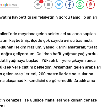
0
News
yatını kaybettiği sel felaketinin görgü tanığı, o anları
allesi’nde meydana gelen selde; sel sularına kapılan
tını kaybetmiş, ilçede çok sayıda evi su basmıştı.
a bulunan Hekim Mazlum, yaşadıklarını anlatarak; “Saat
ye doğru geliyordum. Gelirken hafif yağmur yağıyordu,
detli yağmaya başladı. Yüksek bir yere çıkayım anca
üksek yere çıktım bekledim. Arkamdan gelen arabaları
gelen araç ilerledi, 200 metre ileride sel sularına
ık ama ulaşamadık, kendisini de göremedik. Aradık ama
ın cenazesi ise Güllüce Mahallesi’nde kılınan cenaze
ERİ