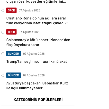
oluşan özel kuvvetler eğitimlerini
başlattı.
SPOR
07 Ağustos 2026
Cristiano Ronaldo’nun akıllara zarar
tüm kariyerinin istatistiğini çıkardık !
SPOR
07 Ağustos 2026
Galatasaray’a kötü haber! Monaco’dan
flaş Onyekuru kararı.
GÜNDEM
07 Ağustos 2026
Trump’tan seçim sonrası ilk mülakat
GÜNDEM
07 Ağustos 2026
Avusturya başbakanı Sebastian Kurz
ile ilgili bilinmeyenler
KATEGORİNİN POPÜLERLERİ