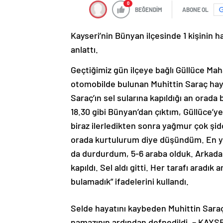
0
BEĞENDİM
ABONE OL
Kayseri’nin Bünyan ilçesinde 1 kişinin ha
anlattı.
Geçtiğimiz gün ilçeye bağlı Güllüce Mah
otomobilde bulunan Muhittin Saraç haya
Saraç’ın sel sularına kapıldığı an orad
18.30 gibi Bünyan’dan çıktım, Güllüce’
biraz ilerledikten sonra yağmur çok şid
orada kurtulurum diye düşündüm. En y
da durdurdum, 5-6 araba olduk. Arkadan 
kapıldı. Sel aldı gitti. Her tarafı arad
bulamadık” ifadelerini kullandı.
Selde hayatını kaybeden Muhittin Saraç’
namazının ardından defnedildi. – KAYS