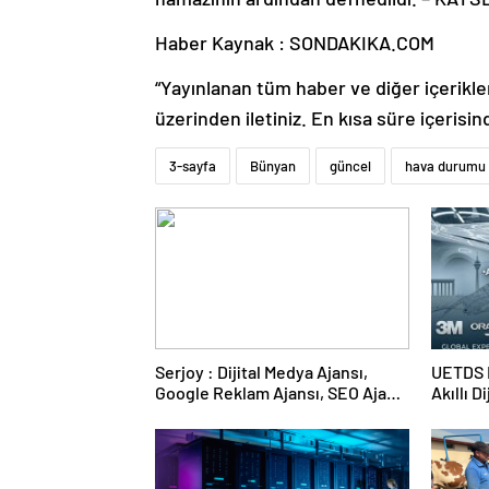
Haber Kaynak : SONDAKIKA.COM
“Yayınlanan tüm haber ve diğer içerikler i
üzerinden iletiniz. En kısa süre içerisin
3-sayfa
Bünyan
güncel
hava durumu
Serjoy : Dijital Medya Ajansı,
UETDS N
Google Reklam Ajansı, SEO Ajansı
Akıllı D
ve Web Tasarım Ajansı