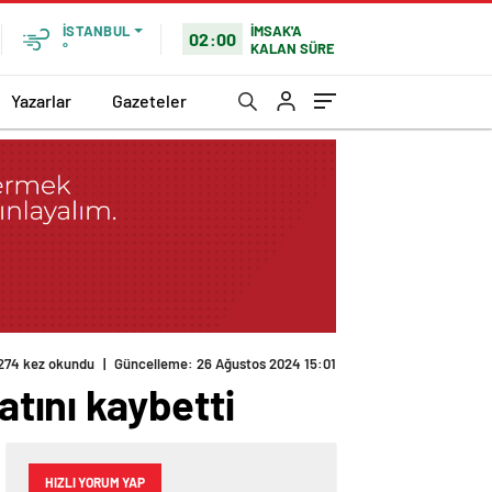
İMSAK'A
İSTANBUL
02:00
KALAN SÜRE
°
Yazarlar
Gazeteler
274 kez okundu
|
Güncelleme: 26 Ağustos 2024 15:01
atını kaybetti
HIZLI YORUM YAP