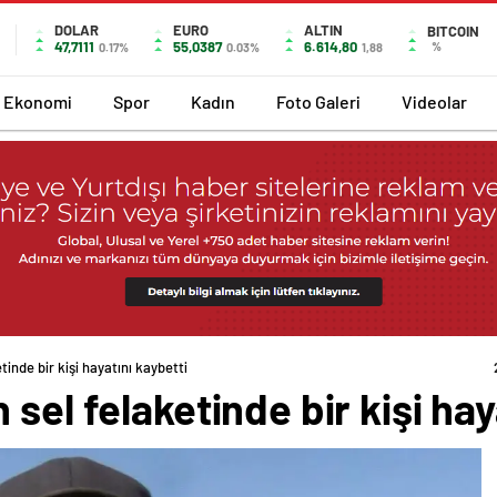
DOLAR
EURO
ALTIN
BITCOIN
47,7111
55,0387
6.614,80
%
0.17%
0.03%
1,88
Ekonomi
Spor
Kadın
Foto Galeri
Videolar
tinde bir kişi hayatını kaybetti
sel felaketinde bir kişi hay