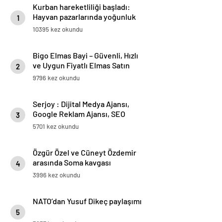
Kurban hareketliliği başladı:
Hayvan pazarlarında yoğunluk
1
10395 kez okundu
Bigo Elmas Bayi – Güvenli, Hızlı
ve Uygun Fiyatlı Elmas Satın
2
Almanın Yeni Adresi
9796 kez okundu
Serjoy : Dijital Medya Ajansı,
Google Reklam Ajansı, SEO
3
Ajansı ve Web Tasarım Ajansı
5701 kez okundu
Özgür Özel ve Cüneyt Özdemir
arasında Soma kavgası
4
3996 kez okundu
NATO’dan Yusuf Dikeç paylaşımı
5