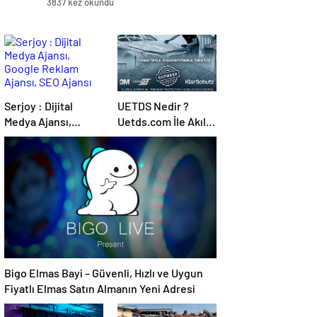
3837 kez okundu
Serjoy : Dijital
UETDS Nedir ?
Medya Ajansı,
Uetds.com İle Akıllı
Google Reklam
Dijital Taşımacılık
Ajansı, SEO Ajansı
Yazılımı
ve Web Tasarım
Ajansı
Bigo Elmas Bayi – Güvenli, Hızlı ve Uygun
Fiyatlı Elmas Satın Almanın Yeni Adresi