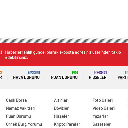
Haberleri anlık güncel olarak e-posta adresiniz üzerinden takip
edebilirsiniz.
K
TAHMİNİ
LİG
EKONOMİ
E
R
HAVA DURUMU
PUAN DURUMU
HISSELER
PARI
Canlı Borsa
Altınlar
Foto Galeri
Namaz Vakitleri
Dövizler
Video Galeri
Puan Durumu
Hisseler
Yazarlar
Örnek Burç Yorumu
Kripto Paralar
Gazeteler