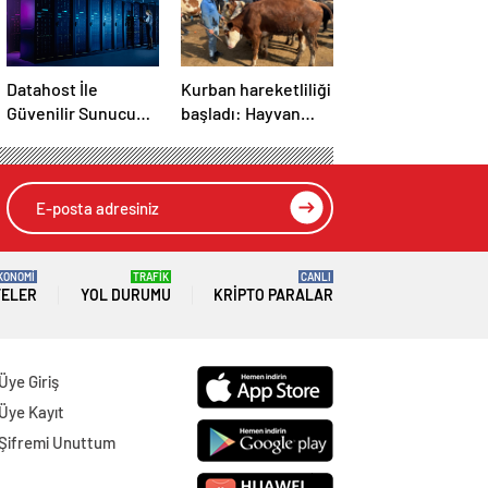
Datahost İle
Kurban hareketliliği
Güvenilir Sunucu
başladı: Hayvan
Hizmetleri
pazarlarında
yoğunluk
KONOMİ
TRAFİK
CANLI
TELER
YOL DURUMU
KRIPTO PARALAR
Üye Giriş
Üye Kayıt
Şifremi Unuttum