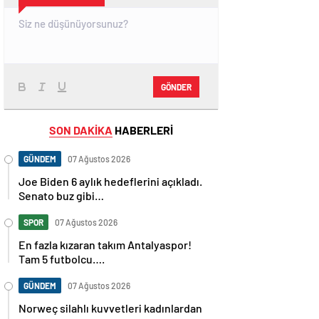
GÖNDER
SON DAKİKA
HABERLERİ
GÜNDEM
07 Ağustos 2026
Joe Biden 6 aylık hedeflerini açıkladı.
Senato buz gibi…
SPOR
07 Ağustos 2026
En fazla kızaran takım Antalyaspor!
Tam 5 futbolcu….
GÜNDEM
07 Ağustos 2026
Norweç silahlı kuvvetleri kadınlardan