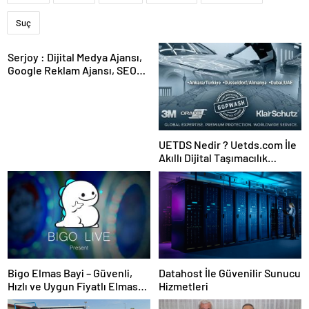
Suç
Serjoy : Dijital Medya Ajansı,
Google Reklam Ajansı, SEO
Ajansı ve Web Tasarım Ajansı
UETDS Nedir ? Uetds.com İle
Akıllı Dijital Taşımacılık
Yazılımı
Bigo Elmas Bayi – Güvenli,
Datahost İle Güvenilir Sunucu
Hızlı ve Uygun Fiyatlı Elmas
Hizmetleri
Satın Almanın Yeni Adresi