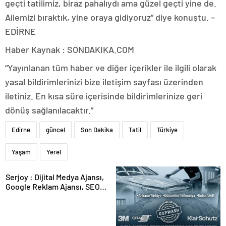
geçti tatilimiz, biraz pahalıydı ama güzel geçti yine de.
Ailemizi bıraktık, yine oraya gidiyoruz” diye konuştu. –
EDİRNE
Haber Kaynak : SONDAKIKA.COM
“Yayınlanan tüm haber ve diğer içerikler ile ilgili olarak
yasal bildirimlerinizi bize iletişim sayfası üzerinden
iletiniz. En kısa süre içerisinde bildirimlerinize geri
dönüş sağlanılacaktır.”
Edirne
güncel
Son Dakika
Tatil
Türkiye
Yaşam
Yerel
Serjoy : Dijital Medya Ajansı,
Google Reklam Ajansı, SEO
Ajansı ve Web Tasarım Ajansı