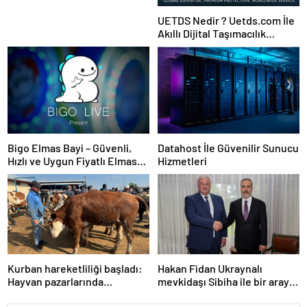
UETDS Nedir ? Uetds.com İle
Akıllı Dijital Taşımacılık
Yazılımı
Bigo Elmas Bayi – Güvenli,
Datahost İle Güvenilir Sunucu
Hızlı ve Uygun Fiyatlı Elmas
Hizmetleri
Satın Almanın Yeni Adresi
Kurban hareketliliği başladı:
Hakan Fidan Ukraynalı
Hayvan pazarlarında
mevkidaşı Sibiha ile bir araya
yoğunluk
geldi