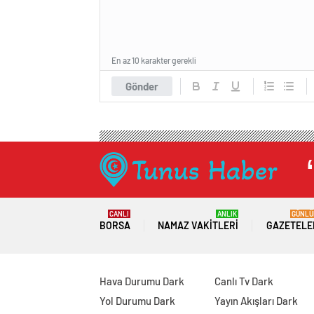
En az 10 karakter gerekli
Gönder
CANLI
ANLIK
GÜNLÜ
BORSA
NAMAZ VAKITLERI
GAZETELE
Hava Durumu Dark
Canlı Tv Dark
Yol Durumu Dark
Yayın Akışları Dark