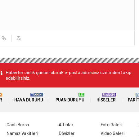
Haberleri anlık güncel olarak e-posta adresiniz üzerinden takip
edebilirsiniz.
K
TAHMİNİ
LİG
EKONOMİ
E
R
HAVA DURUMU
PUAN DURUMU
HISSELER
PARI
Canlı Borsa
Altınlar
Foto Galeri
Namaz Vakitleri
Dövizler
Video Galeri