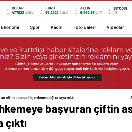
DOLAR
EURO
ALTIN
BITCOIN
47,7022
55,2227
6.652,95
%
0.15%
0.36%
2,47
Ekonomi
Spor
Kadın
Foto Galeri
Videolar
çiftin aslında hiç evlenmediği ortaya çıktı
kemeye başvuran çiftin as
 çıktı