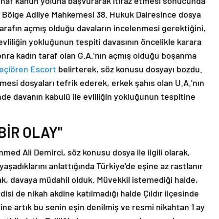
istinaf kanun yoluna başvurarak itiraz etmesi sonucunda
 Bölge Adliye Mahkemesi 38. Hukuk Dairesince dosya
arafın açmış olduğu davaların incelenmesi gerektiğini,
vliliğin yokluğunun tespiti davasının öncelikle karara
onra kadın taraf olan G.A.'nın açmış olduğu boşanma
eçiören Escort
belirterek, söz konusu dosyayı bozdu.
esi dosyaları tefrik ederek, erkek şahıs olan U.A.'nın
e davanın kabulü ile evliliğin yokluğunun tespitine
BİR OLAY"
ed Ali Demirci, söz konusu dosya ile ilgili olarak,
aşadıklarını anlattığında Türkiye'de eşine az rastlanır
k, davaya müdahil olduk. Müvekkil istemediği halde,
disi de nikah akdine katılmadığı halde Çıldır ilçesinde
sine artık bu senin eşin denilmiş ve resmi nikahtan 1 ay