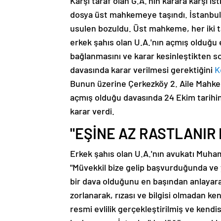
Karşı taraf olan G.A.'nın karara karşı 
dosya üst mahkemeye taşındı. İstanbul
usulen bozuldu. Üst mahkeme, her iki t
erkek şahıs olan U.A.'nın açmış olduğu e
bağlanmasını ve karar kesinleştikten s
davasında karar verilmesi gerektiğini
K
Bunun üzerine Çerkezköy 2. Aile Mahkem
açmış olduğu davasında 24 Ekim tarihind
karar verdi.
"EŞİNE AZ RASTLANIR 
Erkek şahıs olan U.A.'nın avukatı Muhamm
"Müvekkil bize gelip başvurduğunda ve y
bir dava olduğunu en başından anlayara
zorlanarak, rızası ve bilgisi olmadan ken
resmi evlilik gerçekleştirilmiş ve kendi