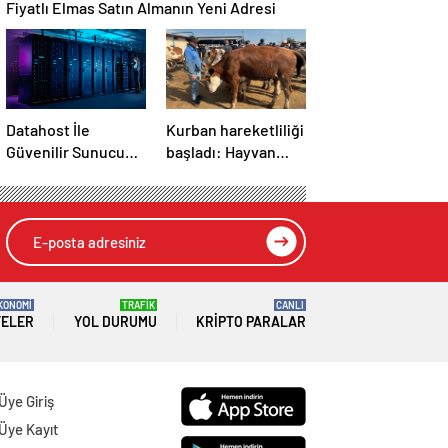
Fiyatlı Elmas Satın Almanın Yeni Adresi
Datahost İle
Kurban hareketliliği
Güvenilir Sunucu
başladı: Hayvan
Hizmetleri
pazarlarında
yoğunluk
KONOMİ
TRAFİK
CANLI
TELER
YOL DURUMU
KRIPTO PARALAR
Üye Giriş
Üye Kayıt