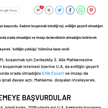
0
News
 başvurdu. Kadının boşanmak istediği eşi, evliliğin geçerli olmadığını
nda orada olmadığını ve imzayı da kendisinin atmadığını belirterek
eleyerek, "evliliğin yokluğu" hükmüne karar verdi.
çift, boşanmak için Çerkezköy 2. Aile Mahkemesine
an boşanmak istemesi üzerine U.A. da evliliğin geçerli
asında orada olmadığını
Etlik Escort
ve imzayı da
in iptali davası açtı. Mahkeme, dosyaları inceleyerek,
KEMEYE BAŞVURDULAR
A. isimli kadın, 2019 yılında eşi U.A. hakkında boşanma