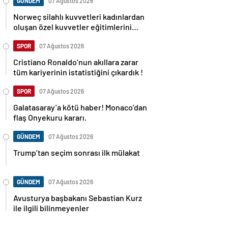
GÜNDEM
07 Ağustos 2026
Norweç silahlı kuvvetleri kadınlardan
oluşan özel kuvvetler eğitimlerini
başlattı.
SPOR
07 Ağustos 2026
Cristiano Ronaldo’nun akıllara zarar
tüm kariyerinin istatistiğini çıkardık !
SPOR
07 Ağustos 2026
Galatasaray’a kötü haber! Monaco’dan
flaş Onyekuru kararı.
GÜNDEM
07 Ağustos 2026
Trump’tan seçim sonrası ilk mülakat
GÜNDEM
07 Ağustos 2026
Avusturya başbakanı Sebastian Kurz
ile ilgili bilinmeyenler