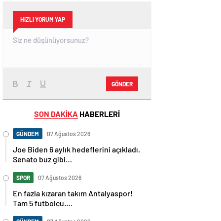
HIZLI YORUM YAP
GÖNDER
SON DAKİKA
HABERLERİ
GÜNDEM
07 Ağustos 2026
Joe Biden 6 aylık hedeflerini açıkladı.
Senato buz gibi…
SPOR
07 Ağustos 2026
En fazla kızaran takım Antalyaspor!
Tam 5 futbolcu….