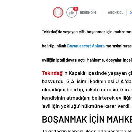
0
BEĞENDİM
ABONE OL
Tekirdağ'da yaşayan çift, boşanmak için mahkemeye
belirtip, nikah
Bayan escort Ankara
merasimi sırası
evliliğin iptali davası açtı. Mahkeme, dosyaları inc
Tekirdağ
'ın Kapaklı ilçesinde yaşayan 
başvurdu. G.A. isimli kadının eşi U.A.'d
olmadığını belirtip, nikah merasimi sır
kendisinin atmadığını belirterek evliliğ
'evliliğin yokluğu' hükmüne karar verdi.
BOŞANMAK İÇİN MAH
Tekirdağ'ın Kapaklı ilçesinde yaşayan G.