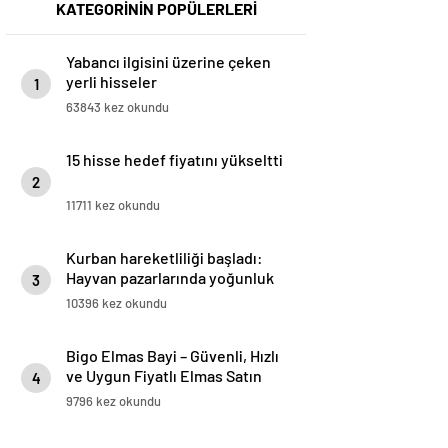
KATEGORİNİN POPÜLERLERİ
Yabancı ilgisini üzerine çeken
yerli hisseler
1
63843 kez okundu
15 hisse hedef fiyatını yükseltti
2
11711 kez okundu
Kurban hareketliliği başladı:
Hayvan pazarlarında yoğunluk
3
10396 kez okundu
Bigo Elmas Bayi – Güvenli, Hızlı
ve Uygun Fiyatlı Elmas Satın
4
Almanın Yeni Adresi
9796 kez okundu