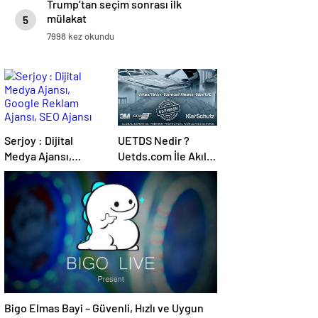
Trump’tan seçim sonrası ilk
mülakat
5
7998 kez okundu
Serjoy : Dijital
UETDS Nedir ?
Medya Ajansı,
Uetds.com İle Akıllı
Google Reklam
Dijital Taşımacılık
Ajansı, SEO Ajansı
Yazılımı
ve Web Tasarım
Ajansı
Bigo Elmas Bayi – Güvenli, Hızlı ve Uygun