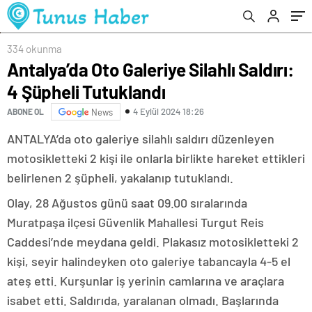
334 okunma
Antalya’da Oto Galeriye Silahlı Saldırı:
4 Şüpheli Tutuklandı
4 Eylül 2024 18:26
ABONE OL
News
ANTALYA’da oto galeriye silahlı saldırı düzenleyen
motosikletteki 2 kişi ile onlarla birlikte hareket ettikleri
belirlenen 2 şüpheli, yakalanıp tutuklandı.
Olay, 28 Ağustos günü saat 09.00 sıralarında
Muratpaşa ilçesi Güvenlik Mahallesi Turgut Reis
Caddesi’nde meydana geldi. Plakasız motosikletteki 2
kişi, seyir halindeyken oto galeriye tabancayla 4-5 el
ateş etti. Kurşunlar iş yerinin camlarına ve araçlara
isabet etti. Saldırıda, yaralanan olmadı. Başlarında