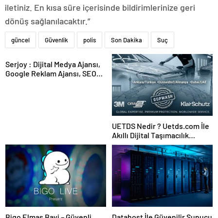
iletiniz. En kısa süre içerisinde bildirimlerinize geri
dönüş sağlanılacaktır.”
güncel
Güvenlik
polis
Son Dakika
Suç
Serjoy : Dijital Medya Ajansı,
Google Reklam Ajansı, SEO
Ajansı ve Web Tasarım Ajansı
UETDS Nedir ? Uetds.com İle
Akıllı Dijital Taşımacılık
Yazılımı
Bigo Elmas Bayi – Güvenli,
Datahost İle Güvenilir Sunucu