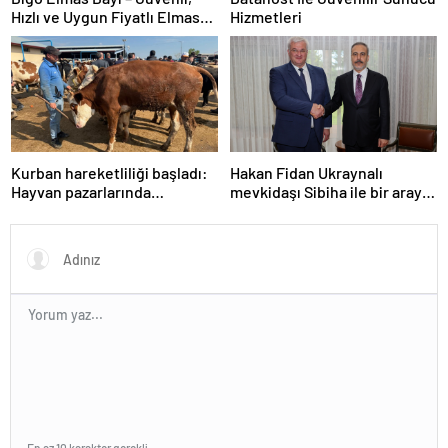
Hızlı ve Uygun Fiyatlı Elmas
Hizmetleri
Satın Almanın Yeni Adresi
Kurban hareketliliği başladı:
Hakan Fidan Ukraynalı
Hayvan pazarlarında
mevkidaşı Sibiha ile bir araya
yoğunluk
geldi
En az 10 karakter gerekli