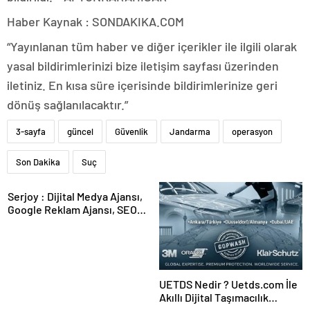
Haber Kaynak : SONDAKIKA.COM
“Yayınlanan tüm haber ve diğer içerikler ile ilgili olarak
yasal bildirimlerinizi bize iletişim sayfası üzerinden
iletiniz. En kısa süre içerisinde bildirimlerinize geri
dönüş sağlanılacaktır.”
3-sayfa
güncel
Güvenlik
Jandarma
operasyon
Son Dakika
Suç
Serjoy : Dijital Medya Ajansı,
Google Reklam Ajansı, SEO
Ajansı ve Web Tasarım Ajansı
UETDS Nedir ? Uetds.com İle
Akıllı Dijital Taşımacılık