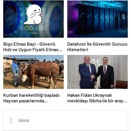
Yazılımı
Bigo Elmas Bayi – Güvenli,
Datahost İle Güvenilir Sunucu
Hızlı ve Uygun Fiyatlı Elmas
Hizmetleri
Satın Almanın Yeni Adresi
Kurban hareketliliği başladı:
Hakan Fidan Ukraynalı
Hayvan pazarlarında
mevkidaşı Sibiha ile bir araya
yoğunluk
geldi