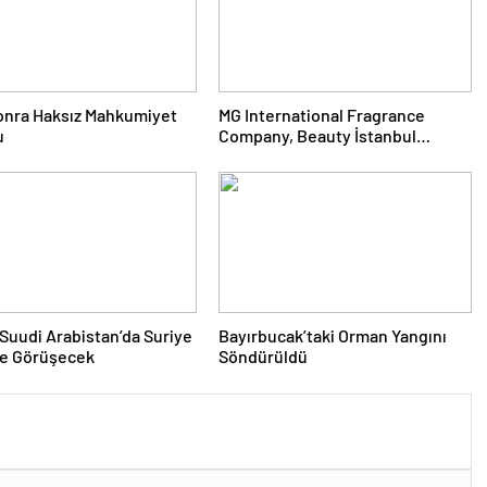
Sonra Haksız Mahkumiyet
MG International Fragrance
u
Company, Beauty İstanbul
Fuarı’nda sektör
profesyonellerini ağırladı
Suudi Arabistan’da Suriye
Bayırbucak’taki Orman Yangını
ile Görüşecek
Söndürüldü