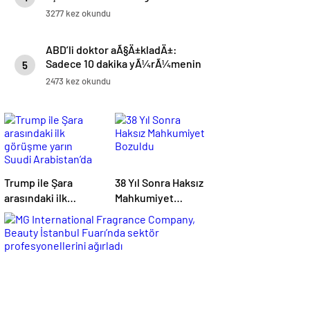
3277 kez okundu
ABD’li doktor aÃ§Ä±kladÄ±:
Sadece 10 dakika yÃ¼rÃ¼menin
5
etkisi nedir?
2473 kez okundu
Trump ile Şara
38 Yıl Sonra Haksız
arasındaki ilk
Mahkumiyet
görüşme yarın
Bozuldu
Suudi Arabistan’da