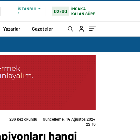
İMSAK'A
İSTANBUL
02:00
KALAN SÜRE
°
Yazarlar
Gazeteler
296 kez okundu
|
Güncelleme: 14 Ağustos 2024
22:16
piyonları hangi