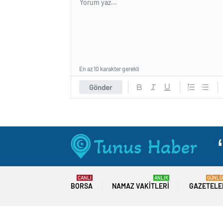
En az 10 karakter gerekli
Gönder
CANLI
ANLIK
GÜNLÜ
BORSA
NAMAZ VAKITLERI
GAZETELE