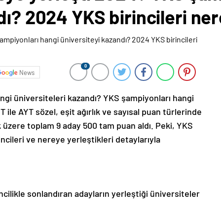
ı? 2024 YKS birincileri nere
0
News
angi üniversiteleri kazandı? YKS şampiyonları hangi
ile AYT sözel, eşit ağırlık ve sayısal puan türlerinde
k üzere toplam 9 aday 500 tam puan aldı. Peki, YKS
incileri ve nereye yerleştikleri detaylarıyla
ncilikle sonlandıran adayların yerleştiği üniversiteler