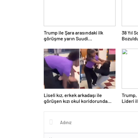
Trump ile Şara arasındaki ilk
38 Yıl 
görüşme yarın Suudi
Bozuld
Arabistan’da
Liseli kız, erkek arkadaşı ile
Trump, 
görüşen kızı okul koridorunda
Lideri 
darp etti