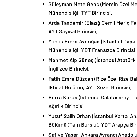
Süleyman Mete Genç (Mersin Özel Mers
Mühendisliği, TYT Birincisi.
Arda Taşdemir (Elazığ Cemil Meriç Fen
AYT Sayısal Birincisi.
Yunus Emre Aydoğan (İstanbul Çapa Fe
Mühendisliği, YDT Fransızca Birincisi.
Mehmet Alp Güneş (İstanbul Atatürk F
İngilizce Birincisi.
Fatih Emre Düzcan (Rize Özel Rize Bah
İktisat Bölümü, AYT Sözel Birincisi.
Berra Kuruş (İstanbul Galatasaray Lis
Ağırlık Birincisi.
Yusuf Salih Orhan (İstanbul Kartal A
Bölümü (Tam Burslu), YDT Arapça Biri
Safiye Yaşar (Ankara Ayrancı Anadolu