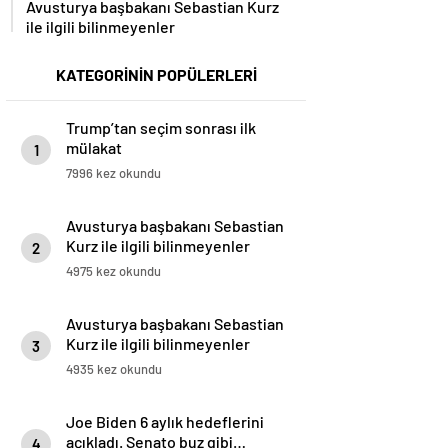
Avusturya başbakanı Sebastian Kurz
ile ilgili bilinmeyenler
KATEGORİNİN POPÜLERLERİ
Trump’tan seçim sonrası ilk
mülakat
1
7996 kez okundu
Avusturya başbakanı Sebastian
Kurz ile ilgili bilinmeyenler
2
4975 kez okundu
Avusturya başbakanı Sebastian
Kurz ile ilgili bilinmeyenler
3
4935 kez okundu
Joe Biden 6 aylık hedeflerini
açıkladı. Senato buz gibi…
4