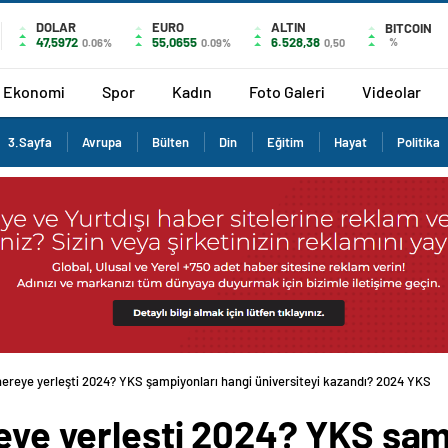
DOLAR
EURO
ALTIN
BITCOIN
47,5972
55,0655
6.528,38
%
0.06%
0.09%
0,50
Ekonomi
Spor
Kadın
Foto Galeri
Videolar
3.Sayfa
Avrupa
Bülten
Din
Eğitim
Hayat
Politika
 nereye yerleşti 2024? YKS şampiyonları hangi üniversiteyi kazandı? 2024 YKS
reye yerleşti 2024? YKS şam