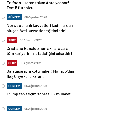
En fazla kızaran takım Antalyaspor!
Tam 5 futbolcu….
GÜNDEM
06 Ağustos 2026
Norweç silahlı kuvvetleri kadınlardan
oluşan özel kuvvetler eğitimlerini
başlattı.
SPOR
06 Ağustos 2026
Cristiano Ronaldo’nun akıllara zarar
tüm kariyerinin istatistiğini çıkardık !
SPOR
06 Ağustos 2026
Galatasaray’a kötü haber! Monaco’dan
flaş Onyekuru kararı.
GÜNDEM
06 Ağustos 2026
Trump’tan seçim sonrası ilk mülakat
GÜNDEM
06 Ağustos 2026