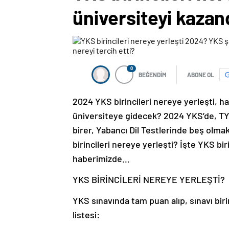
üniversiteyi kazand
0
BEĞENDİM
ABONE OL
2024 YKS birincileri nereye yerleşti, h
üniversiteye gidecek? 2024 YKS’de, TYT 
birer, Yabancı Dil Testlerinde beş olma
birincileri nereye yerleşti? İşte YKS bir
haberimizde…
YKS BİRİNCİLERİ NEREYE YERLEŞTİ?
YKS sınavında tam puan alıp, sınavı biri
listesi: