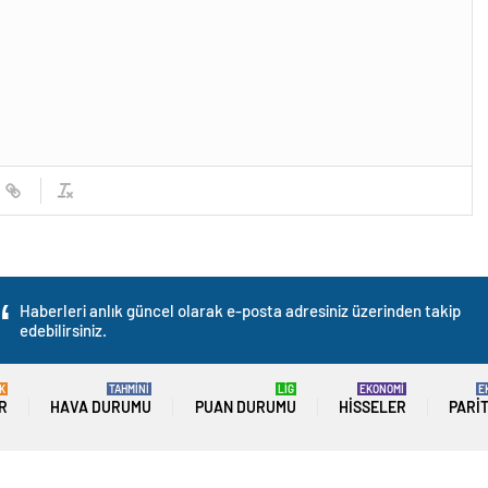
Haberleri anlık güncel olarak e-posta adresiniz üzerinden takip
edebilirsiniz.
K
TAHMİNİ
LİG
EKONOMİ
E
R
HAVA DURUMU
PUAN DURUMU
HISSELER
PARI