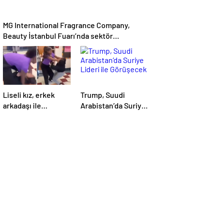
MG International Fragrance Company,
Beauty İstanbul Fuarı’nda sektör
profesyonellerini ağırladı
Liseli kız, erkek
Trump, Suudi
arkadaşı ile
Arabistan’da Suriye
görüşen kızı okul
Lideri ile Görüşecek
koridorunda darp
etti