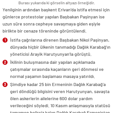
Burası yukarıda ki görselin altyazı örneğidir.
Yenilginin ardından başkent Erivan’da istifa etmesi için
günlerce protestolar yapılan Başbakan Paşinyan ise
uzun süre sonra cepheye savaşmaya giden eşiyle
birlikte bir cenaze töreninde görüntülendi.
İstifa çağrılarına direnen Başbakan Nikol Paşinyan,
dünyada hiçbir ülkenin tanımadığı Dağlık Karabağ’ın
yöneticisi Arayik Harutyunyan’la görüştü.
İkilinin buluşmasına dair yapılan açıklamada
çatışmalar sırasında kaçanların geri dönmesi ve
normal yaşamın başlaması masaya yatırıldı.
Şimdiye kadar 25 bin Ermeninin Dağlık Karabağ’a
geri döndüğü bilgisini veren Harutyunyan, savaşta
ölen askerlerin ailelerine 600 dolar yardım
verileceğini söyledi. 10 Kasım anlaşmasıyla statüsü
tamamen belirsiz kalan Dağlık Karabağ Ermenistan