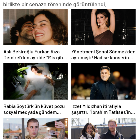
birlikte bir cenaze töreninde görüntülendi.
Aslı Bekiroğlu Furkan Rıza
Yönetmeni Şenol Sönmez’den
Demirel’den ayrıldı: “Mis gibi
ayrılmıştı! Hadise konserinde
bitti”
içini döktü
Rabia Soytürk’ün küvet pozu
İzzet Yıldızhan itirafıyla
sosyal medyada gündem
şaşırttı: “İbrahim Tatlıses’in
oldu! Takipçileri yorum
psikolojisi iyi değil”
yağdırdı