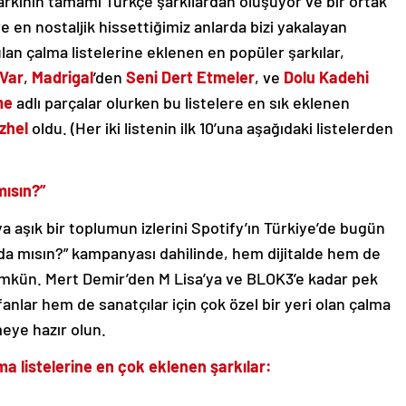
arkının tamamı Türkçe şarkılardan oluşuyor ve bir ortak
e en nostaljik hissettiğimiz anlarda bizi yakalayan
ulan çalma listelerine eklenen en popüler şarkılar,
 Var
,
Madrigal
’den
Seni Dert Etmeler
, ve
Dolu Kadehi
me
adlı parçalar olurken bu listelere en sık eklenen
zhel
oldu. (Her iki listenin ilk 10’una aşağıdaki listelerden
mısın?”
 aşık bir toplumun izlerini Spotify’ın Türkiye’de bugün
y’da mısın?” kampanyası dahilinde, hem dijitalde hem de
ümkün. Mert Demir’den M Lisa’ya ve BLOK3’e kadar pek
nlar hem de sanatçılar için çok özel bir yeri olan çalma
lmeye hazır olun.
ma listelerine en çok eklenen şarkılar: