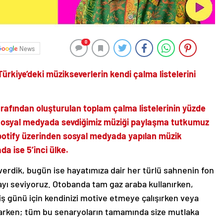
0
News
 Türkiye’deki müzikseverlerin kendi çalma listelerini
arafından oluşturulan toplam çalma listelerinin yüzde
 Sosyal medyada sevdiğimiz müziği paylaşma tutkumuz
 Spotify üzerinden sosyal medyada yapılan müzik
da ise 5’inci ülke.
verdik, bugün ise hayatımıza dair her türlü sahnenin fon
mayı seviyoruz. Otobanda tam gaz araba kullanırken,
 iş günü için kendinizi motive etmeye çalışırken veya
yaşarken; tüm bu senaryoların tamamında size mutlaka