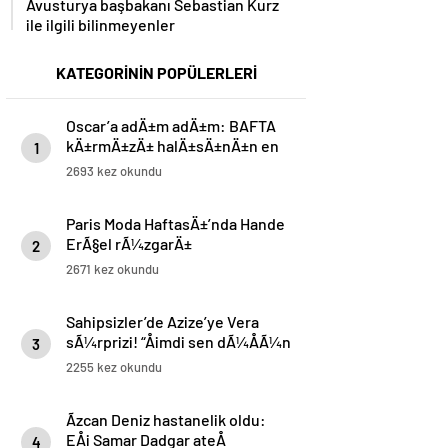
Avusturya başbakanı Sebastian Kurz
ile ilgili bilinmeyenler
KATEGORİNİN POPÜLERLERİ
Oscar’a adÄ±m adÄ±m: BAFTA
kÄ±rmÄ±zÄ± halÄ±sÄ±nÄ±n en
1
iyi gÃ¶rÃ¼nÃ¼mleri
2693 kez okundu
Paris Moda HaftasÄ±’nda Hande
ErÃ§el rÃ¼zgarÄ±
2
2671 kez okundu
Sahipsizler’de Azize’ye Vera
sÃ¼rprizi! “Åimdi sen dÃ¼ÅÃ¼n
3
Devran”
2255 kez okundu
Ãzcan Deniz hastanelik oldu:
EÅi Samar Dadgar ateÅ
4