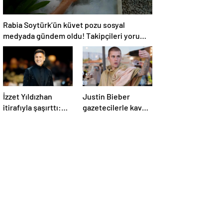
Rabia Soytürk’ün küvet pozu sosyal
medyada gündem oldu! Takipçileri yorum
yağdırdı
İzzet Yıldızhan
Justin Bieber
itirafıyla şaşırttı:
gazetecilerle kavga
“İbrahim Tatlıses’in
etti
psikolojisi iyi değil”