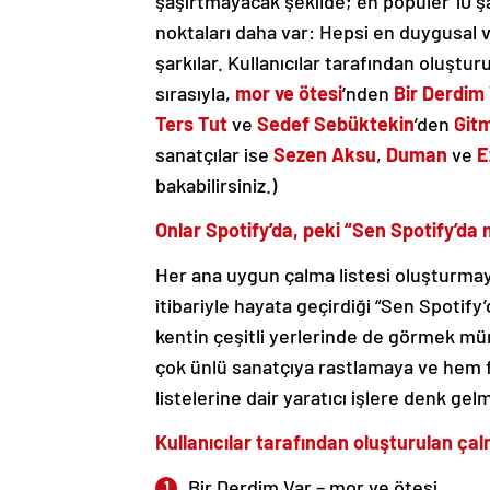
şaşırtmayacak şekilde; en popüler 10 ş
noktaları daha var: Hepsi en duygusal v
şarkılar. Kullanıcılar tarafından oluştur
sırasıyla,
mor ve ötesi
’nden
Bir Derdim
Ters Tut
ve
Sedef Sebüktekin
’den
Git
sanatçılar ise
Sezen Aksu
,
Duman
ve
E
bakabilirsiniz.)
Onlar Spotify’da, peki “Sen Spotify’da 
Her ana uygun çalma listesi oluşturmaya
itibariyle hayata geçirdiği “Sen Spotif
kentin çeşitli yerlerinde de görmek m
çok ünlü sanatçıya rastlamaya ve hem fa
listelerine dair yaratıcı işlere denk ge
Kullanıcılar tarafından oluşturulan çal
Bir Derdim Var
–
mor ve ötesi