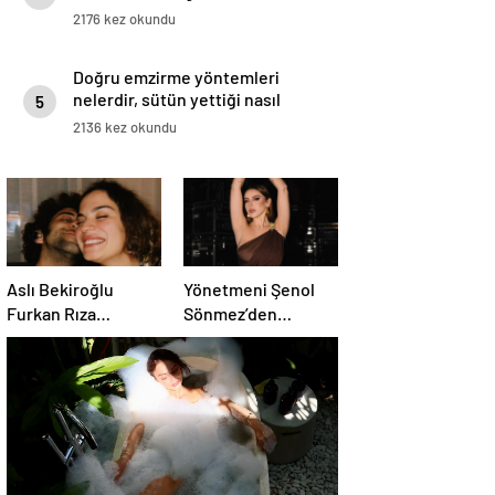
pÃ¼skÃ¼rdÃ¼
2176 kez okundu
Doğru emzirme yöntemleri
nelerdir, sütün yettiği nasıl
5
anlaşılır?
2136 kez okundu
Aslı Bekiroğlu
Yönetmeni Şenol
Furkan Rıza
Sönmez’den
Demirel’den ayrıldı:
ayrılmıştı! Hadise
“Mis gibi bitti”
konserinde içini
döktü