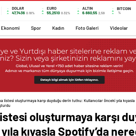
DOLAR
EURO
ALTIN
BITCOIN
47,7436
55,2510
6.660,55
%
0.18%
0.32%
2,59
Ekonomi
Spor
Kadın
Foto Galeri
Videolar
a listesi oluşturmaya karşı duyduğu derin tutku: Kullanıcılar önceki yıla kıyasla
şturdu
listesi oluşturmaya karşı d
i yıla kıyasla Spotify’da n