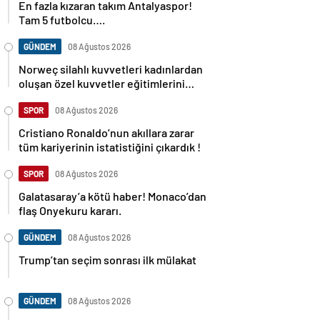
En fazla kızaran takım Antalyaspor!
Tam 5 futbolcu….
GÜNDEM
08 Ağustos 2026
Norweç silahlı kuvvetleri kadınlardan
oluşan özel kuvvetler eğitimlerini
başlattı.
SPOR
08 Ağustos 2026
Cristiano Ronaldo’nun akıllara zarar
tüm kariyerinin istatistiğini çıkardık !
SPOR
08 Ağustos 2026
Galatasaray’a kötü haber! Monaco’dan
flaş Onyekuru kararı.
GÜNDEM
08 Ağustos 2026
Trump’tan seçim sonrası ilk mülakat
GÜNDEM
08 Ağustos 2026