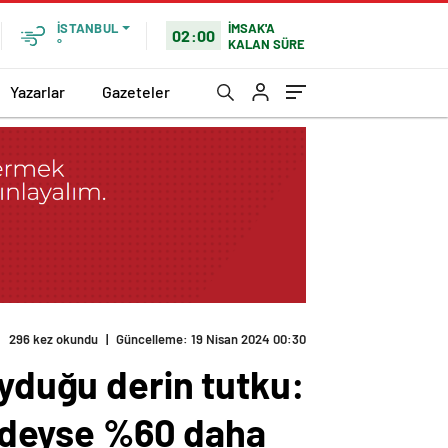
İMSAK'A
İSTANBUL
02:00
KALAN SÜRE
°
Yazarlar
Gazeteler
296 kez okundu
|
Güncelleme: 19 Nisan 2024 00:30
uyduğu derin tutku:
eredeyse %60 daha