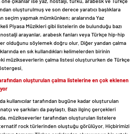
a öne çıkanlar ise yaz, nostalji, türkü, arabesk ve Türkçe
fından oluşturulmuş ve son derece yaratıcı başlıklara
ndan seçim yapmak mümkünken; aralarında
Yaz
keli Piyasa Müzikleri
gibi listelerin de bulunduğu bazı
 nostalji arayanlar, arabesk fanları veya Türkçe hip-hip
teler olduğunu söylemek doğru olur. Diğer yandan çalma
lıklarında en sık kullandıkları kelimelerden birinin
deki müzikseverlerin çalma listesi oluştururken de Türkçe
göstergesi.
r tarafından oluşturulan çalma listelerine en çok eklenen
iyor
nda kullanıcılar tarafından bugüne kadar oluşturulan
tçı ve şarkıları da paylaştı. Bazı ilginç gerçekleri
nda, müzikseverler tarafından oluşturulan listelere
ternatif rock türlerinden oluştuğu görülüyor. Hiçbirimizi