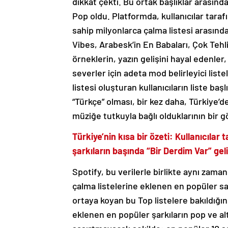
dikkat çekti. Bu ortak başlıklar arasınd
Pop oldu. Platformda, kullanıcılar tara
sahip milyonlarca çalma listesi arası
Vibes
,
Arabesk’in En Babaları
,
Çok Tehli
örneklerin, yazın gelişini hayal edenler,
severler için adeta mod belirleyici lis
listesi oluşturan kullanıcıların liste baş
“Türkçe” olması, bir kez daha, Türkiye’
müziğe tutkuyla bağlı olduklarının bir 
Türkiye’nin kısa bir özeti: Kullanıcıla
şarkıların başında “Bir Derdim Var” gel
Spotify, bu verilerle birlikte aynı zama
çalma listelerine eklenen en popüler sana
ortaya koyan bu Top listelere bakıldığı
eklenen en popüler şarkıların pop ve al