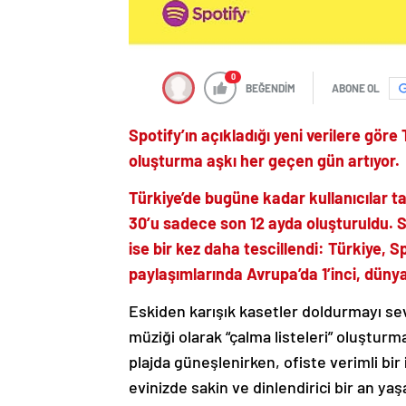
0
BEĞENDİM
ABONE OL
Spotify’ın açıkladığı yeni verilere göre
oluşturma aşkı her geçen gün artıyor.
Türkiye’de bugüne kadar kullanıcılar t
30’u sadece son 12 ayda oluşturuldu.
ise bir kez daha tescillendi: Türkiye,
paylaşımlarında Avrupa’da 1’inci, dünya
Eskiden karışık kasetler doldurmayı se
müziği olarak “çalma listeleri” oluştur
plajda güneşlenirken, ofiste verimli bir
evinizde sakin ve dinlendirici bir an 