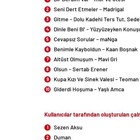
Seni Dert Etmeler
–
Madrigal
Gitme
–
Dolu Kadehi Ters Tut
,
Sede
Dinle Beni Bi’
–
Yüzyüzeyken Konuş
Cevapsız Sorular
–
maNga
Benimle Kayboldun
–
Kaan Boşnak
Altüst Olmuşum
–
Mavi Gri
Olsun
–
Sertab Erener
Kupa Kızı Ve Sinek Valesi
–
Teoman
Giderdi Hoşuma
–
Yaşlı Amca
Kullanıcılar tarafından oluşturulan ça
Sezen Aksu
Duman