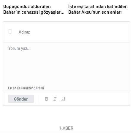
Güpegündüz öldürülen
İşte eşi tarafından katledilen
Bahar’ın cenazesi gözyaşları
Bahar Aksu’nun son anları
içinde toprağa verildi
En az 10 karakter gerekli
Gönder
HABER