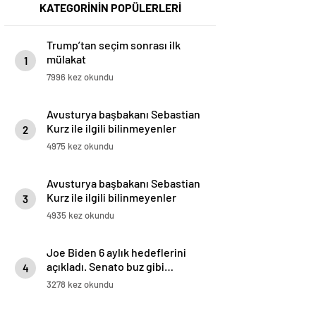
KATEGORİNİN POPÜLERLERİ
Trump’tan seçim sonrası ilk
mülakat
1
7996 kez okundu
Avusturya başbakanı Sebastian
Kurz ile ilgili bilinmeyenler
2
4975 kez okundu
Avusturya başbakanı Sebastian
Kurz ile ilgili bilinmeyenler
3
4935 kez okundu
Joe Biden 6 aylık hedeflerini
açıkladı. Senato buz gibi…
4
3278 kez okundu