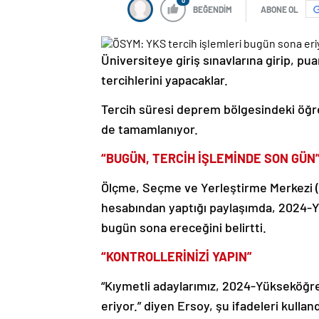
0
BEĞENDİM
ABONE OL
Üniversiteye giriş sınavlarına girip, puan
tercihlerini yapacaklar.
Tercih süresi deprem bölgesindeki öğre
de tamamlanıyor.
“BUGÜN, TERCİH İŞLEMİNDE SON GÜN
Ölçme, Seçme ve Yerleştirme Merkezi 
hesabından yaptığı paylaşımda, 2024-Yü
bugün sona ereceğini belirtti.
“KONTROLLERİNİZİ YAPIN”
“Kıymetli adaylarımız, 2024-Yükseköğre
eriyor.” diyen Ersoy, şu ifadeleri kulland