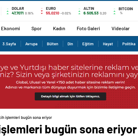
DOLAR
EURO
ALTIN
BITCOIN
47,7071
55,0210
6.505,53
%
0.16%
-0.02%
0,20
Ekonomi
Spor
Kadın
Foto Galeri
Videolar
3.Sayfa
Avrupa
Bülten
Din
Eğitim
Hayat
Politika
h işlemleri bugün sona eriyor
işlemleri bugün sona eriyor