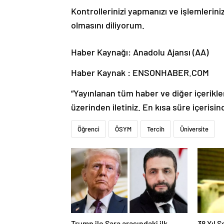
Kontrollerinizi yapmanızı ve işlemleriniz
olmasını diliyorum.
Haber Kaynağı: Anadolu Ajansı (AA)
Haber Kaynak : ENSONHABER.COM
“Yayınlanan tüm haber ve diğer içerikler i
üzerinden iletiniz. En kısa süre içerisin
Öğrenci
ÖSYM
Tercih
Üniversite
Trump ile Şara arasındaki ilk
38 Yıl 