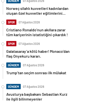
GÜNDEM
07 Ağustos 2026
Norweç silahlı kuvvetleri kadınlardan
oluşan özel kuvvetler eğitimlerini
başlattı.
SPOR
07 Ağustos 2026
Cristiano Ronaldo’nun akıllara zarar
tüm kariyerinin istatistiğini çıkardık !
SPOR
07 Ağustos 2026
Galatasaray’a kötü haber! Monaco’dan
flaş Onyekuru kararı.
GÜNDEM
07 Ağustos 2026
Trump’tan seçim sonrası ilk mülakat
GÜNDEM
07 Ağustos 2026
Avusturya başbakanı Sebastian Kurz
ile ilgili bilinmeyenler