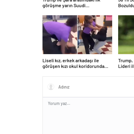
görüşme yarın Suudi
Bozuld
Arabistan’da
Liseli kız, erkek arkadaşı ile
Trump, 
görüşen kızı okul koridorunda
Lideri 
darp etti