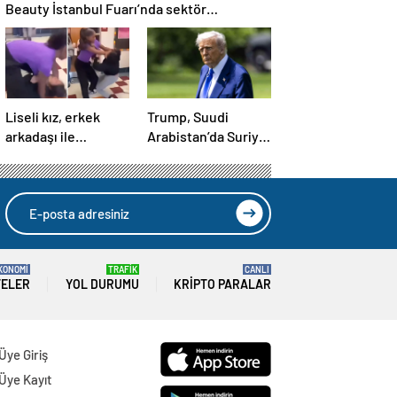
Beauty İstanbul Fuarı’nda sektör
profesyonellerini ağırladı
Liseli kız, erkek
Trump, Suudi
arkadaşı ile
Arabistan’da Suriye
görüşen kızı okul
Lideri ile Görüşecek
koridorunda darp
etti
KONOMİ
TRAFİK
CANLI
TELER
YOL DURUMU
KRIPTO PARALAR
Üye Giriş
Üye Kayıt