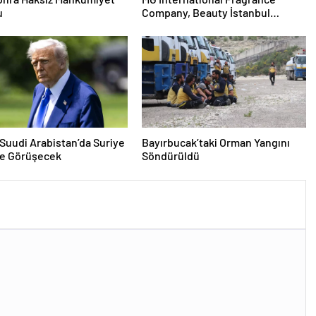
u
Company, Beauty İstanbul
Fuarı’nda sektör
profesyonellerini ağırladı
Suudi Arabistan’da Suriye
Bayırbucak’taki Orman Yangını
ile Görüşecek
Söndürüldü