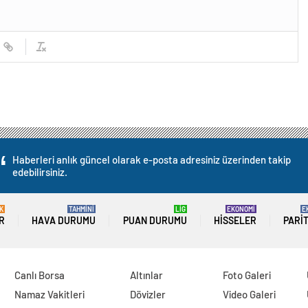
Haberleri anlık güncel olarak e-posta adresiniz üzerinden takip
edebilirsiniz.
K
TAHMİNİ
LİG
EKONOMİ
E
R
HAVA DURUMU
PUAN DURUMU
HISSELER
PARI
Canlı Borsa
Altınlar
Foto Galeri
Namaz Vakitleri
Dövizler
Video Galeri