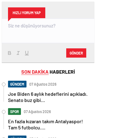
HIZLI YORUM YAP
GÖNDER
SON DAKİKA
HABERLERİ
GÜNDEM
07 Ağustos 2026
Joe Biden 6 aylık hedeflerini açıkladı.
Senato buz gibi…
SPOR
07 Ağustos 2026
En fazla kızaran takım Antalyaspor!
Tam 5 futbolcu….