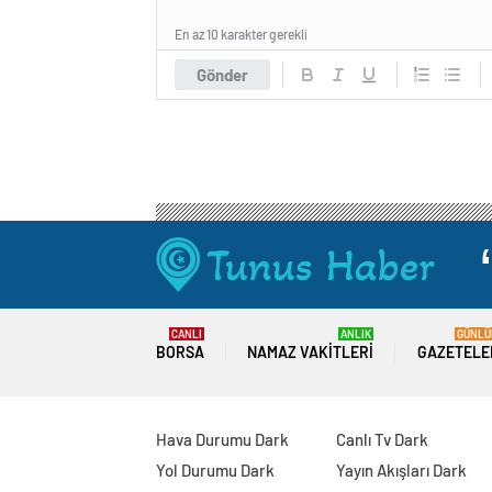
En az 10 karakter gerekli
Gönder
CANLI
ANLIK
GÜNLÜ
BORSA
NAMAZ VAKITLERI
GAZETELE
Hava Durumu Dark
Canlı Tv Dark
Yol Durumu Dark
Yayın Akışları Dark