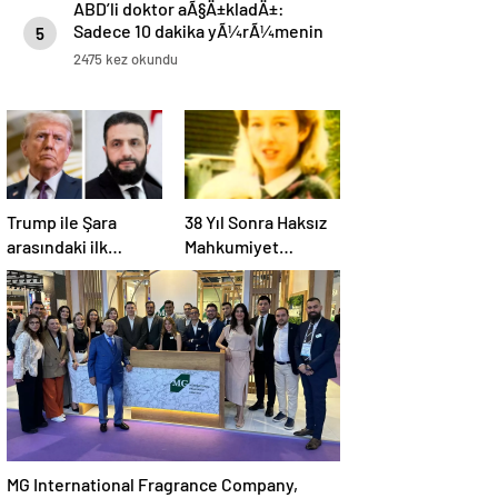
ABD’li doktor aÃ§Ä±kladÄ±:
Sadece 10 dakika yÃ¼rÃ¼menin
5
etkisi nedir?
2475 kez okundu
Trump ile Şara
38 Yıl Sonra Haksız
arasındaki ilk
Mahkumiyet
görüşme yarın
Bozuldu
Suudi Arabistan’da
MG International Fragrance Company,