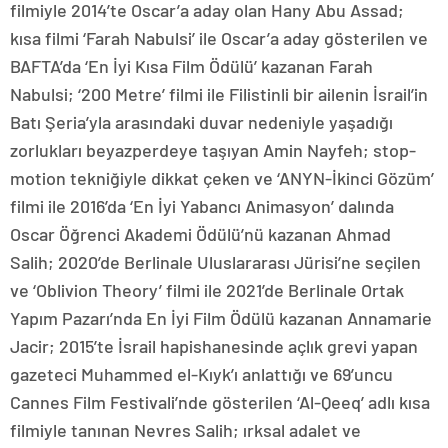
filmiyle 2014’te Oscar’a aday olan Hany Abu Assad;
kısa filmi ‘Farah Nabulsi’ ile Oscar’a aday gösterilen ve
BAFTA’da ‘En İyi Kısa Film Ödülü’ kazanan Farah
Nabulsi; ‘200 Metre’ filmi ile Filistinli bir ailenin İsrail’in
Batı Şeria’yla arasındaki duvar nedeniyle yaşadığı
zorlukları beyazperdeye taşıyan Amin Nayfeh; stop-
motion tekniğiyle dikkat çeken ve ‘ANYN-İkinci Gözüm’
filmi ile 2016’da ‘En İyi Yabancı Animasyon’ dalında
Oscar Öğrenci Akademi Ödülü’nü kazanan Ahmad
Salih; 2020’de Berlinale Uluslararası Jürisi’ne seçilen
ve ‘Oblivion Theory’ filmi ile 2021’de Berlinale Ortak
Yapım Pazarı’nda En İyi Film Ödülü kazanan Annamarie
Jacir; 2015’te İsrail hapishanesinde açlık grevi yapan
gazeteci Muhammed el-Kıyk’ı anlattığı ve 69’uncu
Cannes Film Festivali’nde gösterilen ‘Al-Qeeq’ adlı kısa
filmiyle tanınan Nevres Salih; ırksal adalet ve