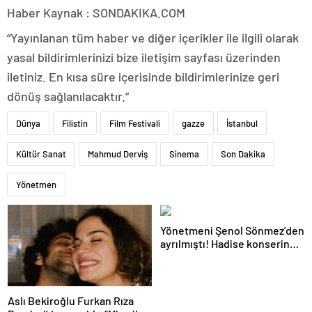
Haber Kaynak : SONDAKIKA.COM
“Yayınlanan tüm haber ve diğer içerikler ile ilgili olarak
yasal bildirimlerinizi bize iletişim sayfası üzerinden
iletiniz. En kısa süre içerisinde bildirimlerinize geri
dönüş sağlanılacaktır.”
Dünya
Filistin
Film Festivali
gazze
İstanbul
Kültür Sanat
Mahmud Derviş
Sinema
Son Dakika
Yönetmen
Yönetmeni Şenol Sönmez’den
ayrılmıştı! Hadise konserinde
içini döktü
Aslı Bekiroğlu Furkan Rıza