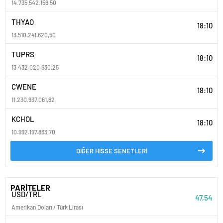
14.735.542.159,50
THYAO
18:10
13.510.241.620,50
TUPRS
18:10
13.432.020.630,25
CWENE
18:10
11.230.937.061,62
KCHOL
18:10
10.992.197.863,70
DİĞER HİSSE SENETLERİ
PARİTELER
USD/TRL
47,54
Amerikan Doları / Türk Lirası