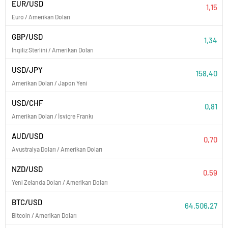
EUR/USD
1,15
Euro / Amerikan Doları
GBP/USD
1,34
İngiliz Sterlini / Amerikan Doları
USD/JPY
158,40
Amerikan Doları / Japon Yeni
USD/CHF
0,81
Amerikan Doları / İsviçre Frankı
AUD/USD
0,70
Avustralya Doları / Amerikan Doları
NZD/USD
0,59
Yeni Zelanda Doları / Amerikan Doları
BTC/USD
64.506,27
Bitcoin / Amerikan Doları