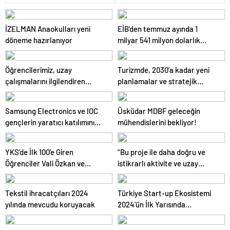
İZELMAN Anaokulları yeni
EİB’den temmuz ayında 1
döneme hazırlanıyor
milyar 541 milyon dolarlık
ihracat
Öğrencilerimiz, uzay
Turizmde, 2030’a kadar yeni
çalışmalarını ilgilendiren
planlamalar ve stratejik
projelerde de yer alıyor!
yatırımlar önemli
Samsung Electronics ve IOC
Üsküdar MDBF geleceğin
gençlerin yaratıcı katılımını
mühendislerini bekliyor!
teşvik eden Dijital Olimpiyat
Topluluğu projesini tanıttı
YKS’de İlk 100’e Giren
“Bu proje ile daha doğru ve
Öğrenciler Vali Özkan ve
istikrarlı aktivite ve uzay
Başkan Altay’la Buluştu
havası tahminleri
yapılabilecek”
Tekstil ihracatçıları 2024
Türkiye Start-up Ekosistemi
yılında mevcudu koruyacak
2024’ün İlk Yarısında
Yükselişe Geçti