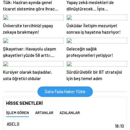
Tüik: Haziran ayında genel
Yapay zekâ meslekleri de
ticaret sistemine göre ihracat
dönüştürecek… İşte
%8,3, ithalat %4,4 azaldı
karşınızda geleceğin
meslekleri…
Üniversite tercihinizi yapay
Üsküdar İletişim mezuniyet
zekaya bırakmayın!
sonrası iş hayatına hazırlıyor!
Şikayetvar: Havayolu ulaşım
Geleceğin sağlık
şikayetleri yüzde 58 arttı:
profesyonelleri yetişiyor!
“Açıklama yok, saatlerdir
bekliyoruz”
Kursiyer olarak başladılar,
Sürdürülebilir bir BT stratejisi
usta öğretici oldular
için beş temel adım
Daha Fazla Haber Yükle
HİSSE SENETLERİ
İŞLEM GÖREN
ARTANLAR
AZALANLAR
ASELS
18:10