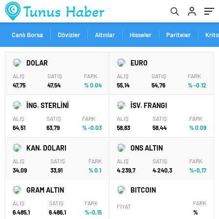
Canlı Borsa
Dövizler
Altınlar
Hisseler
Pariteler
Krit
DOLAR
EURO
ALIŞ
SATIŞ
FARK
ALIŞ
SATIŞ
FARK
47,75
47,54
% 0.04
55,14
54,76
% -0.12
İNG. STERLİNİ
İSV. FRANGI
ALIŞ
SATIŞ
FARK
ALIŞ
SATIŞ
FARK
64,51
63,79
% -0.03
58,83
58,44
% 0.09
KAN. DOLARI
ONS ALTIN
ALIŞ
SATIŞ
FARK
ALIŞ
SATIŞ
FARK
34,09
33,91
% 0.1
4.239,7
4.240,3
%-0,17
GRAM ALTIN
BITCOIN
ALIŞ
SATIŞ
FARK
FARK
FİYAT
6.485,1
6.486,1
%-0,15
%