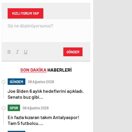
HIZLI YORUM YAP
GÖNDER
SON DAKİKA
HABERLERİ
GÜNDEM
06 Ağustos 2026
Joe Biden 6 aylık hedeflerini açıkladı.
Senato buz gibi…
SPOR
06 Ağustos 2026
En fazla kızaran takım Antalyaspor!
Tam 5 futbolcu….