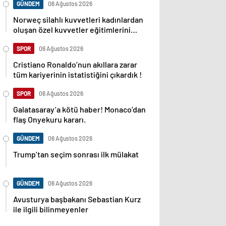
GÜNDEM
06 Ağustos 2026
Norweç silahlı kuvvetleri kadınlardan
oluşan özel kuvvetler eğitimlerini
başlattı.
SPOR
06 Ağustos 2026
Cristiano Ronaldo’nun akıllara zarar
tüm kariyerinin istatistiğini çıkardık !
SPOR
06 Ağustos 2026
Galatasaray’a kötü haber! Monaco’dan
flaş Onyekuru kararı.
GÜNDEM
06 Ağustos 2026
Trump’tan seçim sonrası ilk mülakat
GÜNDEM
06 Ağustos 2026
Avusturya başbakanı Sebastian Kurz
ile ilgili bilinmeyenler