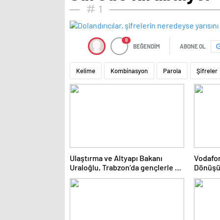
1
0
BEĞENDİM
ABONE OL
Kelime
Kombinasyon
Parola
Şifreler
Ulaştırma ve Altyapı Bakanı
Vodafon
Uraloğlu, Trabzon’da gençlerle bir
Dönüşü
araya geldi Açıklaması