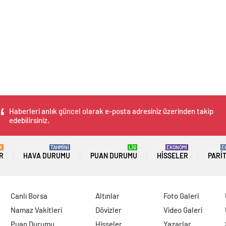
Haberleri anlık güncel olarak e-posta adresiniz üzerinden takip
edebilirsiniz.
K
TAHMİNİ
LİG
EKONOMİ
E
R
HAVA DURUMU
PUAN DURUMU
HISSELER
PARI
Canlı Borsa
Altınlar
Foto Galeri
Namaz Vakitleri
Dövizler
Video Galeri
Puan Durumu
Hisseler
Yazarlar