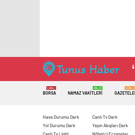
CANLI
ANLIK
GÜNLÜ
BORSA
NAMAZ VAKITLERI
GAZETELE
Hava Durumu Dark
Canlı Tv Dark
Yol Durumu Dark
Yayın Akışları Dark
Canlı Tv Light
Nöbetçi Eczaneler