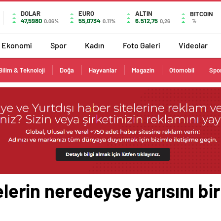
DOLAR
EURO
ALTIN
BITCOIN
47,5980
55,0734
6.512,75
%
0.06%
0.11%
0,26
Ekonomi
Spor
Kadın
Foto Galeri
Videolar
Bilim & Teknoloji
Doğa
Hayvanlar
Magazin
Otomobil
Spo
relerin neredeyse yarısını b