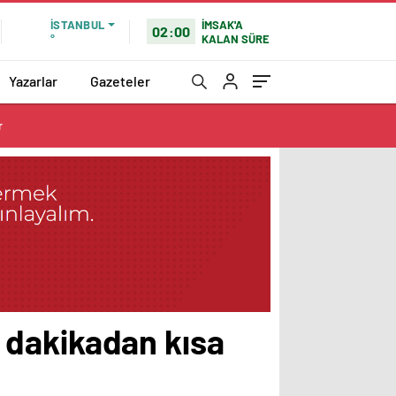
İMSAK'A
İSTANBUL
02:00
KALAN SÜRE
°
Yazarlar
Gazeteler
r
ir dakikadan kısa