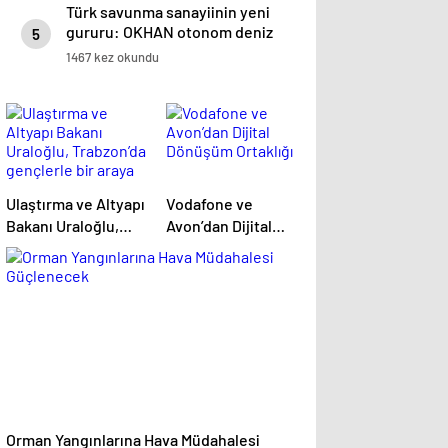
Türk savunma sanayiinin yeni
gururu: OKHAN otonom deniz
5
aracı
1467 kez okundu
Ulaştırma ve Altyapı
Vodafone ve
Bakanı Uraloğlu,
Avon’dan Dijital
Trabzon’da
Dönüşüm Ortaklığı
gençlerle bir araya
geldi Açıklaması
Orman Yangınlarına Hava Müdahalesi