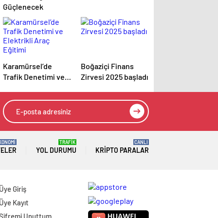
Güçlenecek
Karamürsel’de
Boğaziçi Finans
Trafik Denetimi ve
Zirvesi 2025 başladı
Elektrikli Araç
Eğitimi
KONOMİ
TRAFİK
CANLI
TELER
YOL DURUMU
KRIPTO PARALAR
Üye Giriş
Üye Kayıt
Şifremi Unuttum