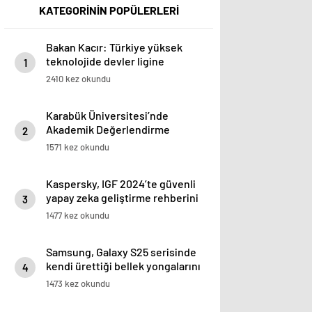
KATEGORİNİN POPÜLERLERİ
Bakan Kacır: Türkiye yüksek
teknolojide devler ligine
1
taşınacak
2410 kez okundu
Karabük Üniversitesi’nde
Akademik Değerlendirme
2
1571 kez okundu
Kaspersky, IGF 2024’te güvenli
yapay zeka geliştirme rehberini
3
tanıttı
1477 kez okundu
Samsung, Galaxy S25 serisinde
kendi ürettiği bellek yongalarını
4
kullanmayacak
1473 kez okundu