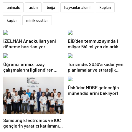
animals
aslan
boğa
hayvanlar alemi
kaplan
kuşlar
minik dostlar
İZELMAN Anaokulları yeni
EİB’den temmuz ayında 1
döneme hazırlanıyor
milyar 541 milyon dolarlık
ihracat
Öğrencilerimiz, uzay
Turizmde, 2030’a kadar yeni
çalışmalarını ilgilendiren
planlamalar ve stratejik
projelerde de yer alıyor!
yatırımlar önemli
Üsküdar MDBF geleceğin
mühendislerini bekliyor!
Samsung Electronics ve IOC
gençlerin yaratıcı katılımını
teşvik eden Dijital Olimpiyat