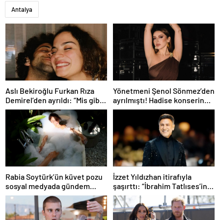
Antalya
Aslı Bekiroğlu Furkan Rıza
Yönetmeni Şenol Sönmez’den
Demirel’den ayrıldı: “Mis gibi
ayrılmıştı! Hadise konserinde
bitti”
içini döktü
Rabia Soytürk’ün küvet pozu
İzzet Yıldızhan itirafıyla
sosyal medyada gündem
şaşırttı: “İbrahim Tatlıses’in
oldu! Takipçileri yorum
psikolojisi iyi değil”
yağdırdı