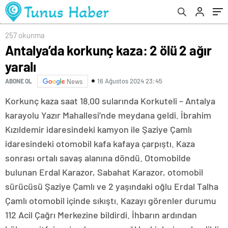
257 okunma
Antalya’da korkunç kaza: 2 ölü 2 ağır
yaralı
16 Ağustos 2024 23:45
ABONE OL
News
Korkunç kaza saat 18.00 sularında Korkuteli – Antalya
karayolu Yazır Mahallesi’nde meydana geldi. İbrahim
Kızıldemir idaresindeki kamyon ile Şaziye Çamlı
idaresindeki otomobil kafa kafaya çarpıştı. Kaza
sonrası ortalı savaş alanına döndü. Otomobilde
bulunan Erdal Karazor, Sabahat Karazor, otomobil
sürücüsü Şaziye Çamlı ve 2 yaşındaki oğlu Erdal Talha
Çamlı otomobil içinde sıkıştı. Kazayı görenler durumu
112 Acil Çağrı Merkezine bildirdi. İhbarın ardından