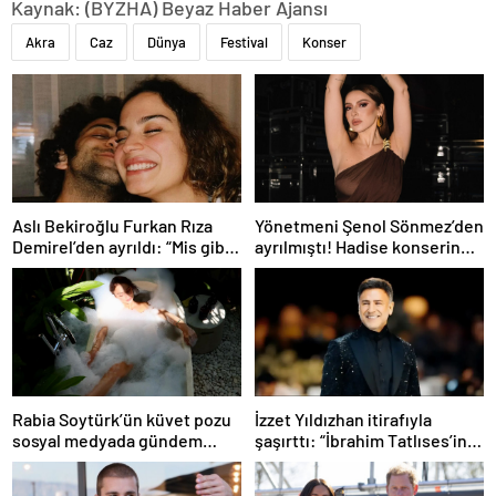
Kaynak: (BYZHA) Beyaz Haber Ajansı
Akra
Caz
Dünya
Festival
Konser
Aslı Bekiroğlu Furkan Rıza
Yönetmeni Şenol Sönmez’den
Demirel’den ayrıldı: “Mis gibi
ayrılmıştı! Hadise konserinde
bitti”
içini döktü
Rabia Soytürk’ün küvet pozu
İzzet Yıldızhan itirafıyla
sosyal medyada gündem
şaşırttı: “İbrahim Tatlıses’in
oldu! Takipçileri yorum
psikolojisi iyi değil”
yağdırdı