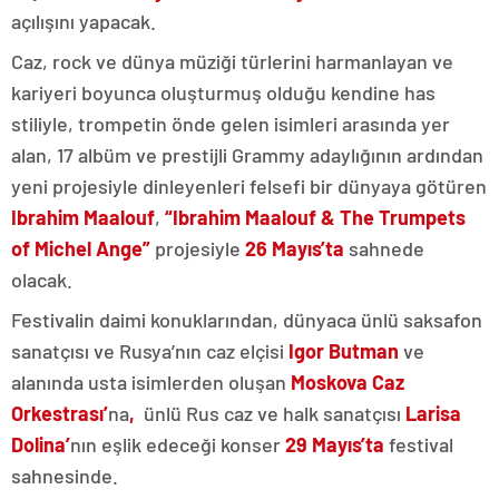
açılışını yapacak.
Caz, rock ve dünya müziği türlerini harmanlayan ve
kariyeri boyunca oluşturmuş olduğu kendine has
stiliyle, trompetin önde gelen isimleri arasında yer
alan, 17 albüm ve prestijli Grammy adaylığının ardından
yeni projesiyle dinleyenleri felsefi bir dünyaya götüren
Ibrahim Maalouf
,
“Ibrahim Maalouf & The Trumpets
of Michel Ange”
projesiyle
26
Mayıs’ta
sahnede
olacak.
Festivalin daimi konuklarından
, dünyaca ünlü saksafon
sanatçısı
ve Rusya
’
nın caz elçisi
Igor Butman
ve
alanında usta isimlerden oluşan
Moskova Caz
Orkestrası’
na
,
ünlü
Rus caz ve halk sanatçısı
Larisa
Dolina’
nın
eşlik edeceği konser
29 Mayıs’ta
festival
sahnesinde.