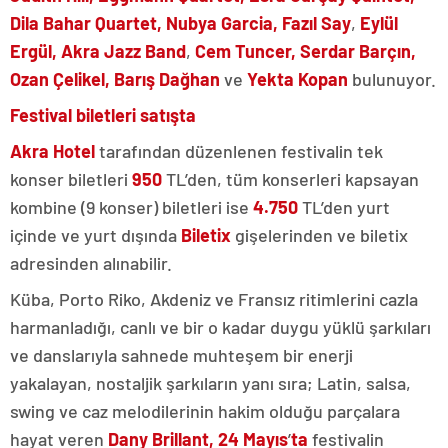
Dila Bahar Quartet, Nubya Garcia,
Fazıl Say
,
Eylül
Ergül, Akra Jazz Band
,
Cem Tuncer, Serdar Barçın,
Ozan Çelikel, Barış Dağhan
ve
Yekta Kopan
bulunuyor.
Festival biletleri satışta
Akra Hotel
tarafından düzenlenen festivalin tek
konser biletleri
950
TL’den, tüm konserleri kapsayan
kombine (9 konser) biletleri ise
4.750
TL’den yurt
içinde ve yurt dışında
Biletix
gişelerinden ve
biletix
adresinden alınabilir.
Küba, Porto Riko, Akdeniz ve Fransız ritimlerini cazla
harmanladığı, canlı ve bir o kadar duygu yüklü şarkıları
ve danslarıyla sahnede muhteşem bir enerji
yakalayan, nostaljik şarkıların yanı sıra; Latin, salsa,
swing ve caz melodilerinin hakim olduğu parçalara
hayat veren
Dany Brillant,
24 Mayıs
’
ta
festivalin