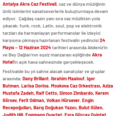
Antalya Akra Caz Festivali
, caz ve dünya müziğinin
ünlü isimlerini sanatseverlerle buluşturmaya devam
ediyor. Çağdaş cazın yanı sıra caz müzikten yola
çıkarak; funk, rock, Latin, soul, pop ve elektronik
tarzları da harmanlayan performanslar ile izleyici
karşısına çıkmaya hazırlanan festivalin yedincisi
24
Mayıs – 12 Haziran 2024
tarihleri arasında Akdeniz
’
in
ve Bey Dağları’nın eşsiz manzarası eşliğinde
Akra
Hotel
‘
in açık hava sahnesinde gerçekleşecek.
Festivalde bu yıl sahne alacak sanatçılar ve gruplar
arasında;
Dany Brillant
,
Ibrahim Maalouf
,
Igor
Butman
,
Larisa Dorina
,
Moskova Caz Orkestrası,
Aziza
Mustafa Zadeh, Ralf Cetto, Simon Zimbardo, Kerem
Görsev, Ferit Odman, Volkan Hürsever
,
Engin
Recepoğulları, Barış Doğukan Yazıcı, Bulut Gülen,
Judith Hill, Eggmann Quartet, Esra Gürçay Quintet,