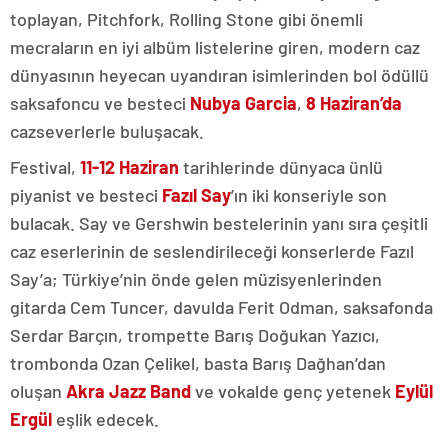
toplayan, Pitchfork, Rolling Stone gibi önemli
mecraların en iyi albüm listelerine giren,
modern caz
dünyasının heyecan uyandıran isimlerinden bol ödüllü
saksafoncu ve besteci
Nubya Garcia
,
8 Haziran’da
cazseverlerle buluşacak.
Festival,
11-12 Haziran
tarihlerinde dünyaca ünlü
piyanist ve besteci
Fazıl Say
’ın iki konseriyle son
bulacak. Say ve Gershwin bestelerinin yanı sıra çeşitli
caz eserlerinin de seslendirileceği konserlerde Fazıl
Say’a; Türkiye’nin önde gelen müzisyenlerinden
gitarda Cem Tuncer, davulda Ferit Odman, saksafonda
Serdar Barçın, trompette Barış Doğukan Yazıcı,
trombonda Ozan Çelikel, basta Barış Dağhan’dan
oluşan
Akra Jazz Band
ve vokalde genç yetenek
Eylül
Ergül
eşlik edecek.