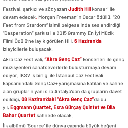
Festival, şarkıcı ve söz yazarı
Judith Hill
konseri ile
devam edecek
.
Morgan Freeman’ın Oscar ödüllü, “20
Feet from Stardom” isimli belgeselinde seslendirdiği
“Desperation” şarkısı ile 2015 Grammy En İyi Müzik
Filmi Ödülü’ne layık görülen Hill,
6 Haziran’da
izleyicilerle buluşacak.
Akra Caz Festivali,
“Akra Genç Caz”
konserleri ile genç
müzisyenleri sanatseverlerle buluşturmaya devam
ediyor. İKSV iş birliği ile İstanbul Caz Festivali
kapsamındaki Genç Caz+ yarışmasına katılan ve sahne
alan grupların yanı sıra Antalya’dan da grupların davet
edildiği,
08 Haziran’daki
“Akra Genç Caz”
da bu
yıl,
Eggmann Quartet, Esra Gürçay Quintet ve Dila
Bahar Quartet
sahnede olacak.
İlk albümü ‘Source’ ile dünya çapında büyük beğeni