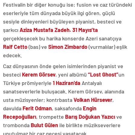
Festivalin bir diğer konuğu ise;
fusion ve caz türündeki
eserleriyle tüm dünyada büyük ilgi gören, güçlü
sesiyle dinleyenleri büyüleyen piyanist, besteci ve
şarkıcı
Aziza Mustafa Zadeh. 31 Mayıs’ta
gerçekleşecek bu harika konserde Azeri sanatçıya
Ralf Cetto
(bas) ve
Simon Zimbardo
(vurmalılar) eşlik
edecek.
Caz dünyasının önde gelen isimlerinden piyanist ve
besteci
Kerem Görsev
, yeni albümü
“Lost Ghost”
un
Türkiye prömiyeriyle
1 Haziran’da
Antalyalı
sanatseverlerle buluşacak. Kerem Görsev, alanında
usta müzisyenler; kontrbasta
Volkan Hürsever
,
davulda
Ferit Odman
, saksafonda
Engin
Recepoğulları
, trompette
Barış Doğukan Yazıcı
ve
trombonda
Bulut Gülen
ile birlikte müzikseverlere
unutulmaz bir caz gecesi yaşatacak.